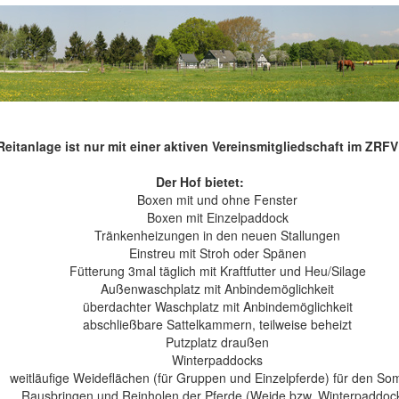
eitanlage ist nur mit einer aktiven Vereinsmitgliedschaft im ZRF
Der Hof bietet:
Boxen mit und ohne Fenster
Boxen mit Einzelpaddock
Tränkenheizungen in den neuen Stallungen
Einstreu mit Stroh oder Spänen
Fütterung 3mal täglich mit Kraftfutter und Heu/Silage
Außenwaschplatz mit Anbindemöglichkeit
überdachter Waschplatz mit Anbindemöglichkeit
abschließbare Sattelkammern, teilweise beheizt
Putzplatz draußen
Winterpaddocks
weitläufige Weideflächen (für Gruppen und Einzelpferde) für den S
Rausbringen und Reinholen der Pferde (Weide bzw. Winterpaddoc