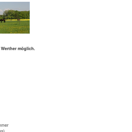
V Werther möglich.
ommer
ks)