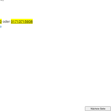
0
oder
01713715938
e